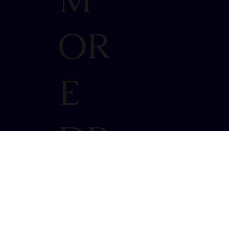
OR
E
DR
OP