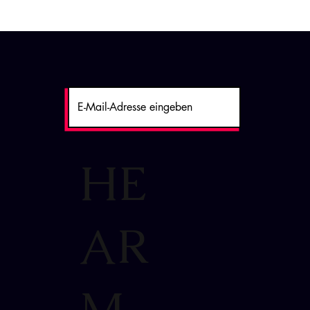
HE
AR
M