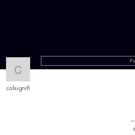
Fo
colsignifi
colsignifi